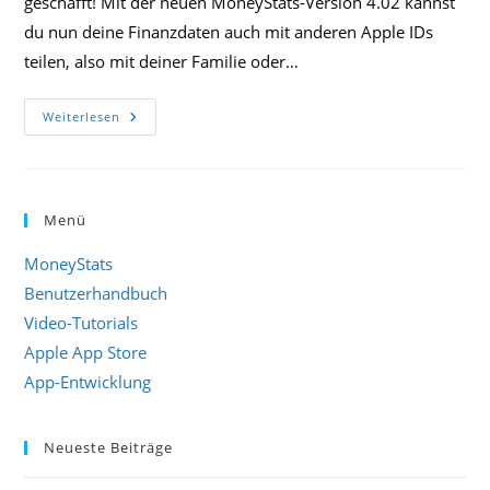
geschafft! Mit der neuen MoneyStats-Version 4.02 kannst
du nun deine Finanzdaten auch mit anderen Apple IDs
teilen, also mit deiner Familie oder…
Teile
Weiterlesen
Deine
Daten
Mit
Der
Familie
Und
Menü
Freunden!
MoneyStats
Benutzerhandbuch
Video-Tutorials
Apple App Store
App-Entwicklung
Neueste Beiträge