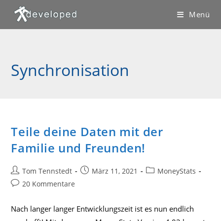
Zum
Menü
Inhalt
springen
Synchronisation
Teile deine Daten mit der
Familie und Freunden!
Beitrags-
Beitrag
Beitrags-
Tom Tennstedt
März 11, 2021
MoneyStats
Autor:
veröffentlicht:
Kategorie:
Beitrags-
20 Kommentare
Kommentare:
Nach langer langer Entwicklungszeit ist es nun endlich