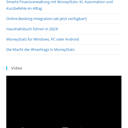
Smarte Finanzverwaltung mit MoneyStats: KI, Automation und
Kurzbefehle im Alltag
Online-Banking-Integration (ab jetzt verfügbar!)
Haushaltsbuch führen in 2023!
MoneyStats für Windows, PC oder Android
Die Macht der #Hashtags in MoneyStats
Video