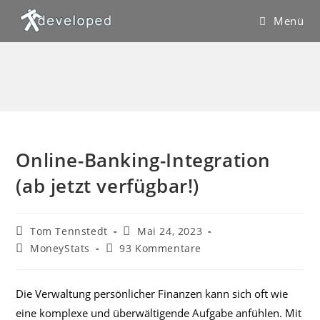
Zum
Menü
Inhalt
springen
Online-Banking-Integration
(ab jetzt verfügbar!)
Beitrags-
Beitrag
Tom Tennstedt
Mai 24, 2023
Autor:
veröffentlicht:
Beitrags-
Beitrags-
MoneyStats
93 Kommentare
Kategorie:
Kommentare:
Die Verwaltung persönlicher Finanzen kann sich oft wie
eine komplexe und überwältigende Aufgabe anfühlen. Mit