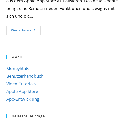
aus dem Apple App Store aktualisieren. Das neue Update
bringt eine Reihe an neuen Funktionen und Designs mit
sich und die…
Die
Weiterlesen
Neue
MoneyStats
Version
4.14
Ist
Publiziert!
Menü
MoneyStats
Benutzerhandbuch
Video-Tutorials
Apple App Store
App-Entwicklung
Neueste Beiträge