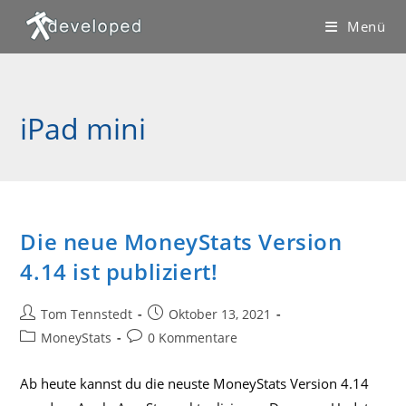
Zum
Menü
Inhalt
springen
iPad mini
Die neue MoneyStats Version
4.14 ist publiziert!
Beitrags-
Beitrag
Tom Tennstedt
Oktober 13, 2021
Autor:
veröffentlicht:
Beitrags-
Beitrags-
MoneyStats
0 Kommentare
Kategorie:
Kommentare:
Ab heute kannst du die neuste MoneyStats Version 4.14