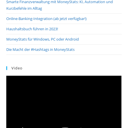
Smarte Finanzverwaltung mit MoneyStats: KI, Automation und
Kurzbefehle im Alltag
Online-Banking-Integration (ab jetzt verfügbar!)
Haushaltsbuch führen in 2023!
MoneyStats für Windows, PC oder Android
Die Macht der #Hashtags in MoneyStats
Video