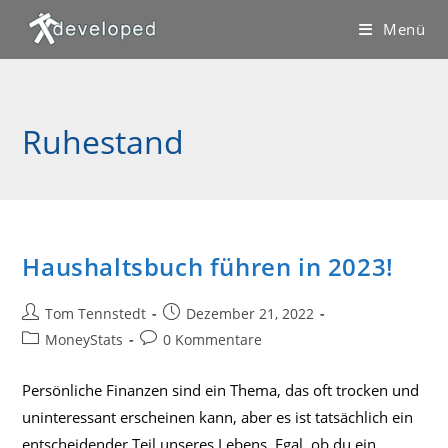
Zum
Menü
Inhalt
springen
Ruhestand
Haushaltsbuch führen in 2023!
Beitrags-
Beitrag
Tom Tennstedt
Dezember 21, 2022
Autor:
veröffentlicht:
Beitrags-
Beitrags-
MoneyStats
0 Kommentare
Kategorie:
Kommentare:
Persönliche Finanzen sind ein Thema, das oft trocken und
uninteressant erscheinen kann, aber es ist tatsächlich ein
entscheidender Teil unseres Lebens. Egal, ob du ein