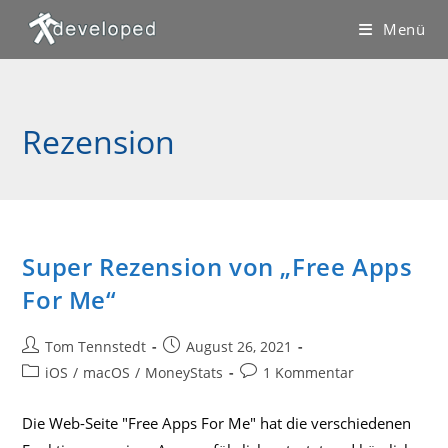
Zum
Menü
Inhalt
springen
Rezension
Super Rezension von „Free Apps
For Me“
Beitrags-
Beitrag
Tom Tennstedt
August 26, 2021
Autor:
veröffentlicht:
Beitrags-
Beitrags-
iOS
/
macOS
/
MoneyStats
1 Kommentar
Kategorie:
Kommentare:
Die Web-Seite "Free Apps For Me" hat die verschiedenen