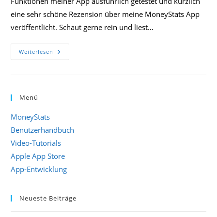
Funktionen meiner App ausführlich getestet und kürzlich
eine sehr schöne Rezension über meine MoneyStats App
veröffentlicht. Schaut gerne rein und liest…
Super
Weiterlesen
Rezension
Von
„Free
Apps
For
Me“
Menü
MoneyStats
Benutzerhandbuch
Video-Tutorials
Apple App Store
App-Entwicklung
Neueste Beiträge