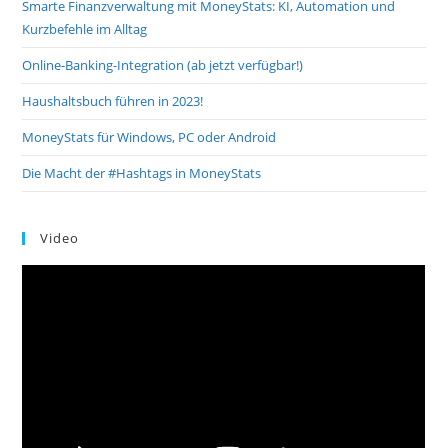
Smarte Finanzverwaltung mit MoneyStats: KI, Automation und
Kurzbefehle im Alltag
Online-Banking-Integration (ab jetzt verfügbar!)
Haushaltsbuch führen in 2023!
MoneyStats für Windows, PC oder Android
Die Macht der #Hashtags in MoneyStats
Video