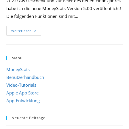
2022! Als Geschenk und zur Feier des neuen Finanzjahres
habe ich die neue MoneyStats-Version 5.00 veröffentlicht!
Die folgenden Funktionen sind mit…
Ho
Weiterlesen
Ho
Ho!
MoneyStats
5.00
Ist
Da!
Menü
MoneyStats
Benutzerhandbuch
Video-Tutorials
Apple App Store
App-Entwicklung
Neueste Beiträge