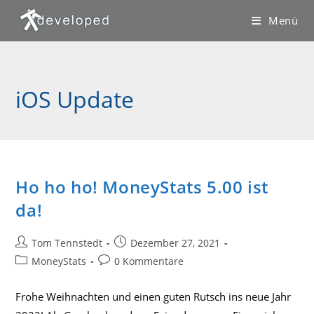
Zum
Menü
Inhalt
springen
iOS Update
Ho ho ho! MoneyStats 5.00 ist
da!
Beitrags-
Beitrag
Tom Tennstedt
Dezember 27, 2021
Autor:
veröffentlicht:
Beitrags-
Beitrags-
MoneyStats
0 Kommentare
Kategorie:
Kommentare:
Frohe Weihnachten und einen guten Rutsch ins neue Jahr