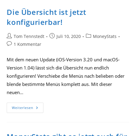
Und
Geld
Sparen
Die Übersicht ist jetzt
Mit
Deiner
konfigurierbar!
Finanzplanung
Für
Das
Jahr
Beitrags-
Beitrag
Beitrags-
Tom Tennstedt
Juli 10, 2020
MoneyStats
2022!
Autor:
veröffentlicht:
Kategorie:
Beitrags-
1 Kommentar
Kommentare:
Mit dem neuen Update (iOS-Version 3.20 und macOS-
Version 1.04) lässt sich die Übersicht nun endlich
konfigurieren! Verschiebe die Menüs nach belieben oder
blende bestimmte Menüs komplett aus. Mit dieser
neuen…
Die
Weiterlesen
Übersicht
Ist
Jetzt
Konfigurierbar!