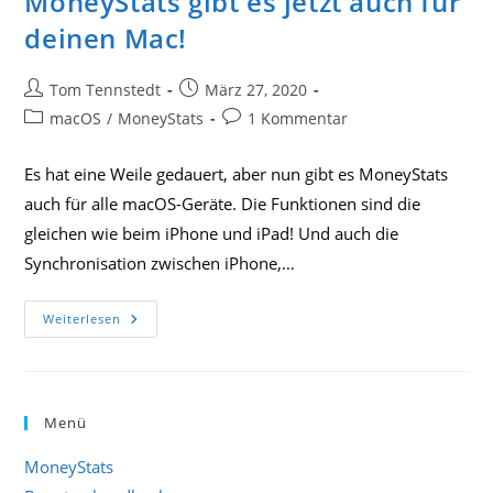
MoneyStats gibt es jetzt auch für
deinen Mac!
Beitrags-
Beitrag
Tom Tennstedt
März 27, 2020
Autor:
veröffentlicht:
Beitrags-
Beitrags-
macOS
/
MoneyStats
1 Kommentar
Kategorie:
Kommentare:
Es hat eine Weile gedauert, aber nun gibt es MoneyStats
auch für alle macOS-Geräte. Die Funktionen sind die
gleichen wie beim iPhone und iPad! Und auch die
Synchronisation zwischen iPhone,…
MoneyStats
Weiterlesen
Gibt
Es
Jetzt
Auch
Für
Deinen
Menü
Mac!
MoneyStats