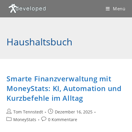
Zum
Menü
Inhalt
springen
Haushaltsbuch
Smarte Finanzverwaltung mit
MoneyStats: KI, Automation und
Kurzbefehle im Alltag
Beitrags-
Beitrag
Tom Tennstedt
Dezember 16, 2025
Autor:
veröffentlicht:
Beitrags-
Beitrags-
MoneyStats
0 Kommentare
Kategorie:
Kommentare: