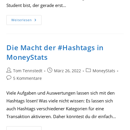
Student bist, der gerade erst…
Haushaltsbuch
Weiterlesen
Führen
In
2023!
Die Macht der #Hashtags in
MoneyStats
Beitrags-
Beitrag
Beitrags-
Tom Tennstedt
März 26, 2022
MoneyStats
Autor:
veröffentlicht:
Kategorie:
Beitrags-
5 Kommentare
Kommentare:
Viele Aufgaben und Auswertungen lassen sich mit den
Hashtags lösen! Was viele nicht wissen: Es lassen sich
auch Hashtags verschiedener Kategorien für eine
Transaktion aktivieren. Daher könntest du dir einfach…