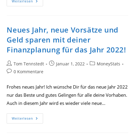
Die
Weiterlesen
Macht
Der
#Hashtags
In
MoneyStats
Neues Jahr, neue Vorsätze und
Geld sparen mit deiner
Finanzplanung für das Jahr 2022!
Beitrags-
Beitrag
Beitrags-
Tom Tennstedt
Januar 1, 2022
MoneyStats
Autor:
veröffentlicht:
Kategorie:
Beitrags-
0 Kommentare
Kommentare:
Frohes neues Jahr! Ich wünsche Dir für das neue Jahr 2022
nur das Beste und gutes Gelingen für alle deine Vorhaben.
Auch in diesem Jahr wird es wieder viele neue…
Neues
Weiterlesen
Jahr,
Neue
Vorsätze