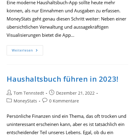
Eine moderne Haushaltsbuch-App sollte heute mehr
können, als nur Einnahmen und Ausgaben zu erfassen.
MoneyStats geht genau diesen Schritt weiter: Neben einer
übersichtlichen Verwaltung und aussagekräftigen
Visualisierungen bietet die App…
Smarte
Weiterlesen
Finanzverwaltung
Mit
MoneyStats:
KI,
Automation
Und
Haushaltsbuch führen in 2023!
Kurzbefehle
Im
Alltag
Beitrags-
Beitrag
Tom Tennstedt
Dezember 21, 2022
Autor:
veröffentlicht:
Beitrags-
Beitrags-
MoneyStats
0 Kommentare
Kategorie:
Kommentare:
Persönliche Finanzen sind ein Thema, das oft trocken und
uninteressant erscheinen kann, aber es ist tatsächlich ein
entscheidender Teil unseres Lebens. Egal, ob du ein