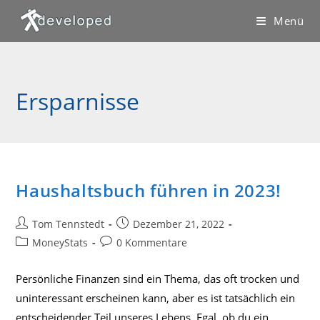
Zum
Menü
Inhalt
springen
Ersparnisse
Haushaltsbuch führen in 2023!
Beitrags-
Beitrag
Tom Tennstedt
Dezember 21, 2022
Autor:
veröffentlicht:
Beitrags-
Beitrags-
MoneyStats
0 Kommentare
Kategorie:
Kommentare:
Persönliche Finanzen sind ein Thema, das oft trocken und
uninteressant erscheinen kann, aber es ist tatsächlich ein
entscheidender Teil unseres Lebens. Egal, ob du ein