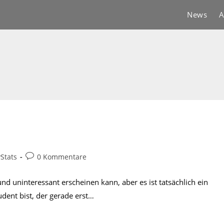
News
A
Beitrags-
Stats
0 Kommentare
Kommentare:
nd uninteressant erscheinen kann, aber es ist tatsächlich ein
udent bist, der gerade erst…