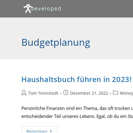
Zum
Inhalt
springen
Budgetplanung
Haushaltsbuch führen in 2023!
Beitrags-
Beitrag
Beitrags-
Tom Tennstedt
Dezember 21, 2022
Money
Autor:
veröffentlicht:
Kategorie:
Persönliche Finanzen sind ein Thema, das oft trocken u
entscheidender Teil unseres Lebens. Egal, ob du ein St
Haushaltsbuch
Weiterlesen