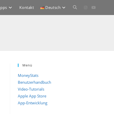
pps
Kontakt
Deutsch
Website-
Suche
umschalten
Menü
MoneyStats
Benutzerhandbuch
Video-Tutorials
Apple App Store
App-Entwicklung