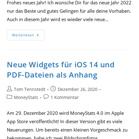
Frohes neues Jahr! Ich wünsche Dir für das neue Jahr 2022
nur das Beste und gutes Gelingen für alle deine Vorhaben.
Auch in diesem Jahr wird es wieder viele neue…
Neues
Weiterlesen
Jahr,
Neue
Vorsätze
Und
Geld
Sparen
Neue Widgets für iOS 14 und
Mit
Deiner
PDF-Dateien als Anhang
Finanzplanung
Für
Das
Jahr
Beitrags-
Beitrag
Tom Tennstedt
Dezember 26, 2020
2022!
Autor:
veröffentlicht:
Beitrags-
Beitrags-
MoneyStats
1 Kommentar
Kategorie:
Kommentare:
Am 29. Dezember 2020 wird MoneyStats 4.0 im Apple
App Store veröffentlicht! In dieser Version gibt es viele
Neuerungen. Um bereits einen kleinen Vorgeschmack zu
bekommen, habe ich zwei Bildschirmfotos…