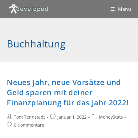
Zum
Menü
Inhalt
springen
Buchhaltung
Neues Jahr, neue Vorsätze und
Geld sparen mit deiner
Finanzplanung für das Jahr 2022!
Beitrags-
Beitrag
Beitrags-
Tom Tennstedt
Januar 1, 2022
MoneyStats
Autor:
veröffentlicht:
Kategorie:
Beitrags-
0 Kommentare
Kommentare: