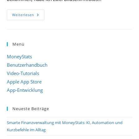
Neue
Weiterlesen
Widgets
Für
IOS
14
Und
PDF-
Menü
Dateien
Als
Anhang
MoneyStats
Benutzerhandbuch
Video-Tutorials
Apple App Store
App-Entwicklung
Neueste Beiträge
Smarte Finanzverwaltung mit MoneyStats: KI, Automation und
Kurzbefehle im Alltag