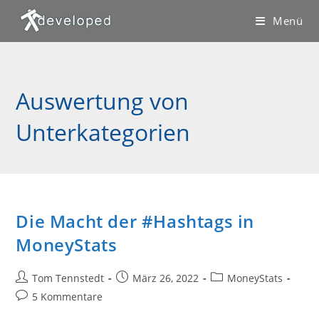
Zum
Menü
Inhalt
springen
Auswertung von
Unterkategorien
Die Macht der #Hashtags in
MoneyStats
Beitrags-
Beitrag
Beitrags-
Tom Tennstedt
März 26, 2022
MoneyStats
Autor:
veröffentlicht:
Kategorie:
Beitrags-
5 Kommentare
Kommentare: