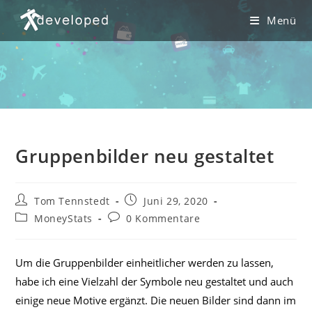
Zum
Menü
Inhalt
springen
Gruppenbilder neu gestaltet
Beitrags-
Beitrag
Tom Tennstedt
Juni 29, 2020
Autor:
veröffentlicht:
Beitrags-
Beitrags-
MoneyStats
0 Kommentare
Kategorie:
Kommentare:
Um die Gruppenbilder einheitlicher werden zu lassen,
habe ich eine Vielzahl der Symbole neu gestaltet und auch
einige neue Motive ergänzt. Die neuen Bilder sind dann im