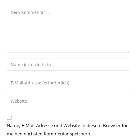
Kommentar
Gib
deinen
Namen
Gib
oder
deine
Benutzernamen
E-
Gib
zum
Mail-
deine
Kommentieren
Adresse
Website-
ein
zum
URL
Name, E-Mail-Adresse und Website in diesem Browser für
Kommentieren
ein
ein
meinen nächsten Kommentar speichern.